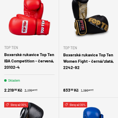
TOP TEN
TOP TEN
Boxerské rukavice Top Ten
Boxerské rukavice Top Ten
IBA Competition - červená,
Women Fight - černá/zlatá,
20102-4
2242-92
Skladem
Běžná cena
Běžná cena
Zlevněná cena
Zlevněná cena
2.219
Kč
833
Kč
00
00
3.170
1.190
00 Kč
00 Kč
Slevy až 30%
Slevy až 30%