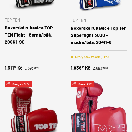
TOP TEN
TOP TEN
Boxerské rukavice TOP
Boxerské rukavice Top Ten
TEN Fight - černá/bílá,
Superfight 3000 -
20661-90
modrá/bílá, 20411-6
Nízký stav zásob (5 ks)
Běžná cena
Běžná cena
Zlevněná cena
Zlevněná cena
1.311
Kč
1.836
Kč
10
10
1.873
2.623
00 Kč
00 Kč
Slevy až 30%
Sleva 30%