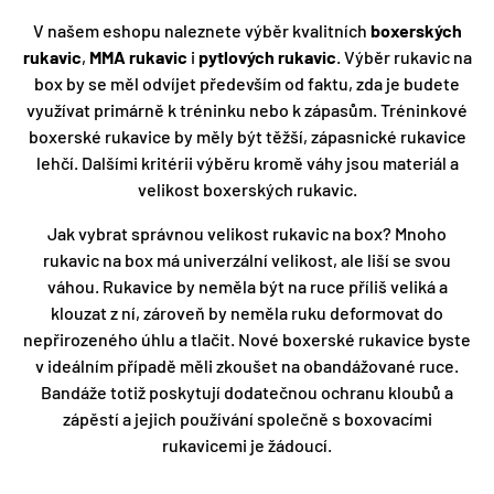
V našem eshopu naleznete výběr kvalitních
boxerských
rukavic
,
MMA rukavic
i
pytlových rukavic
. Výběr rukavic na
box by se měl odvíjet především od faktu, zda je budete
využívat primárně k tréninku nebo k zápasům. Tréninkové
boxerské rukavice by měly být těžší, zápasnické rukavice
lehčí. Dalšími kritérii výběru kromě váhy jsou materiál a
velikost boxerských rukavic.
Jak vybrat správnou velikost rukavic na box? Mnoho
rukavic na box má univerzální velikost, ale liší se svou
váhou. Rukavice by neměla být na ruce příliš veliká a
klouzat z ní, zároveň by neměla ruku deformovat do
nepřirozeného úhlu a tlačit. Nové boxerské rukavice byste
v ideálním případě měli zkoušet na obandážované ruce.
Bandáže totiž poskytují dodatečnou ochranu kloubů a
zápěstí a jejich používání společně s boxovacími
rukavicemi je žádoucí.