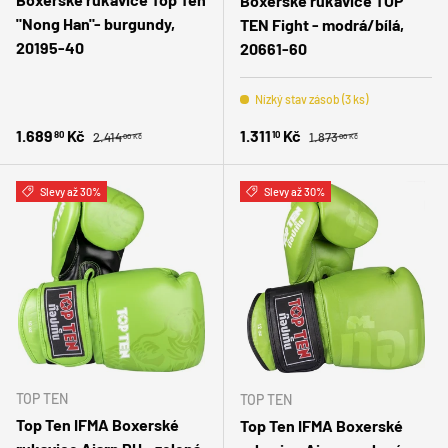
Boxerské rukavice TOP
"Nong Han"- burgundy,
TEN Fight - modrá/bílá,
20195-40
20661-60
Nízký stav zásob (3 ks)
Běžná cena
Běžná cena
Zlevněná cena
Zlevněná cena
1.689
Kč
1.311
Kč
80
10
2.414
1.873
00 Kč
00 Kč
Slevy až 30%
Slevy až 30%
TOP TEN
TOP TEN
Top Ten IFMA Boxerské
Top Ten IFMA Boxerské