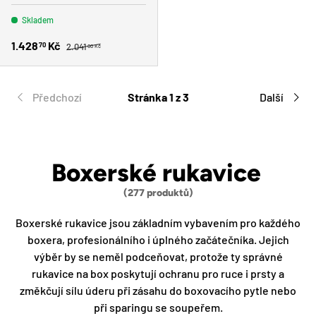
Skladem
Běžná cena
Zlevněná cena
1.428
Kč
70
2.041
00 Kč
Předchozí
Stránka 1 z 3
Další
Boxerské rukavice
(277 produktů)
Boxerské rukavice jsou základním vybavením pro každého
boxera, profesionálního i úplného začátečníka. Jejich
výběr by se neměl podceňovat, protože ty správné
rukavice na box poskytují ochranu pro ruce i prsty a
změkčují sílu úderu při zásahu do boxovacího pytle nebo
při sparingu se soupeřem.