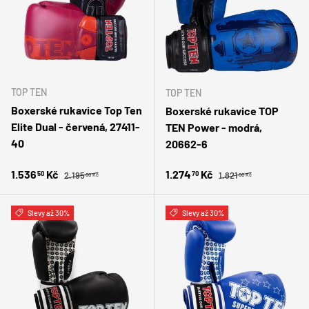
TOP TEN
TOP TEN
Boxerské rukavice Top Ten
Boxerské rukavice TOP
Elite Dual - červená, 27411-
TEN Power - modrá,
40
20662-6
Běžná cena
Běžná cena
Zlevněná cena
Zlevněná cena
1.536
Kč
1.274
Kč
50
70
2.195
1.821
00 Kč
00 Kč
Slevy až 30%
Slevy až 30%