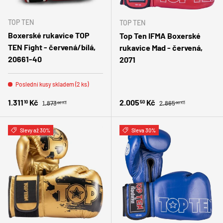
TOP TEN
TOP TEN
Boxerské rukavice TOP
Top Ten IFMA Boxerské
TEN Fight - červená/bílá,
rukavice Mad - červená,
20661-40
2071
Poslední kusy skladem (2 ks)
Běžná cena
Běžná cena
Zlevněná cena
Zlevněná cena
1.311
Kč
2.005
Kč
10
50
1.873
2.865
00 Kč
00 Kč
Slevy až 30%
Sleva 30%