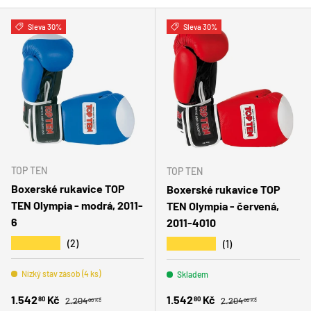
Sleva 30%
Sleva 30%
TOP TEN
TOP TEN
Boxerské rukavice TOP
Boxerské rukavice TOP
TEN Olympia - modrá, 2011-
TEN Olympia - červená,
6
2011-4010
★★★★★
★★★★★
(2)
(1)
Nízký stav zásob (4 ks)
Skladem
Běžná cena
Běžná cena
Zlevněná cena
Zlevněná cena
1.542
Kč
1.542
Kč
80
80
2.204
2.204
00 Kč
00 Kč