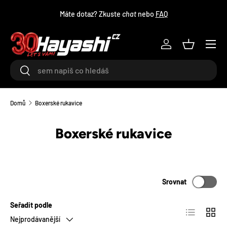
Máte dotaz? Zkuste
chat
nebo
FAQ
PŘEJÍT NA OBSAH
Menu
Log in
Košík
Hledat
Hledat
Domů
Boxerské rukavice
Boxerské rukavice
Srovnat
Seřadit podle
Seznam
Mřížka
Nejprodávanější