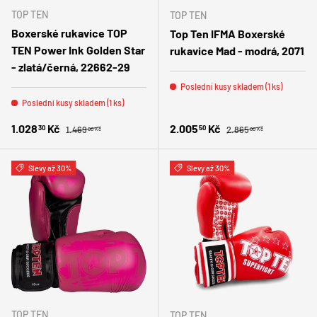
TOP TEN
TOP TEN
Boxerské rukavice TOP
Top Ten IFMA Boxerské
TEN Power Ink Golden Star
rukavice Mad - modrá, 2071
- zlatá/černá, 22662-29
Poslední kusy skladem (1 ks)
Poslední kusy skladem (1 ks)
Běžná cena
Běžná cena
Zlevněná cena
Zlevněná cena
1.028
Kč
2.005
Kč
30
50
1.469
2.865
00 Kč
00 Kč
Slevy až 30%
Slevy až 30%
TOP TEN
TOP TEN