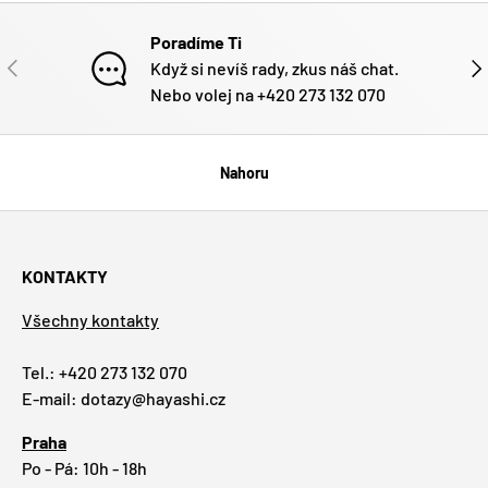
Poradíme Ti
PŘEDCHOZÍ
DAL
Když si nevíš rady, zkus náš chat.
Nebo volej na +420 273 132 070
Nahoru
KONTAKTY
Všechny kontakty
Tel.: +420 273 132 070
E-mail: dotazy@hayashi.cz
Praha
Po - Pá: 10h - 18h