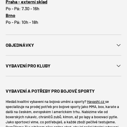
Praha - externí sklad
Po - Pá: 7.30 - 16h
Brno
Po - Pá: 10h - 18h
OBJEDNÁVKY
VYBAVENÍ PRO KLUBY
VYBAVENÍ A POTŘEBY PRO BOJOVÉ SPORTY
Hledáš kvalitní vybavení na bojová umění a sporty?
Hayashi.cz
se
specializuje na prodej potřeb pro bojové sporty jako MMA, box, karate a
další na českém, evropském i americkém trhu. Nabízíme vše od
boxerských rukavic, chráničů zubů, kimon, až po lapy a boxovací pytle.
Jako sportovci víme, co potřebuješ, a každé zboží pečlivě testujeme.
Pomůžeme Ti s výběrem přes online chat, aby jsi našel ideální vybavení