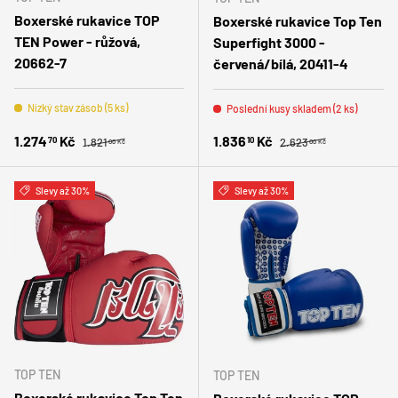
Boxerské rukavice TOP
Boxerské rukavice Top Ten
TEN Power - růžová,
Superfight 3000 -
20662-7
červená/bílá, 20411-4
Nízký stav zásob (5 ks)
Poslední kusy skladem (2 ks)
Běžná cena
Běžná cena
Zlevněná cena
Zlevněná cena
1.274
Kč
1.836
Kč
70
10
1.821
2.623
00 Kč
00 Kč
Slevy až 30%
Slevy až 30%
TOP TEN
TOP TEN
Boxerské rukavice Top Ten