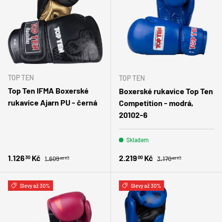
TOP TEN
TOP TEN
Top Ten IFMA Boxerské
Boxerské rukavice Top Ten
rukavice Ajarn PU - černá
Competition - modrá,
20102-6
Skladem
Běžná cena
Běžná cena
Zlevněná cena
Zlevněná cena
1.126
Kč
2.219
Kč
30
00
1.609
3.170
00 Kč
00 Kč
Slevy až 30%
Slevy až 30%