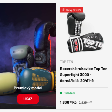
Slevy až 30%
TOP TEN
Boxerské rukavice Top Ten
Superfight 3000 -
černá/bílá, 20411-9
Prémiový model
Skladem
UKAŽ
Běžná cena
Zlevněná cena
1.836
Kč
10
2.623
00 Kč