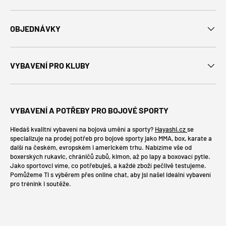
OBJEDNÁVKY
VYBAVENÍ PRO KLUBY
VYBAVENÍ A POTŘEBY PRO BOJOVÉ SPORTY
Hledáš kvalitní vybavení na bojová umění a sporty?
Hayashi.cz
se
specializuje na prodej potřeb pro bojové sporty jako MMA, box, karate a
další na českém, evropském i americkém trhu. Nabízíme vše od
boxerských rukavic, chráničů zubů, kimon, až po lapy a boxovací pytle.
Jako sportovci víme, co potřebuješ, a každé zboží pečlivě testujeme.
Pomůžeme Ti s výběrem přes online chat, aby jsi našel ideální vybavení
pro trénink i soutěže.
Platební metody