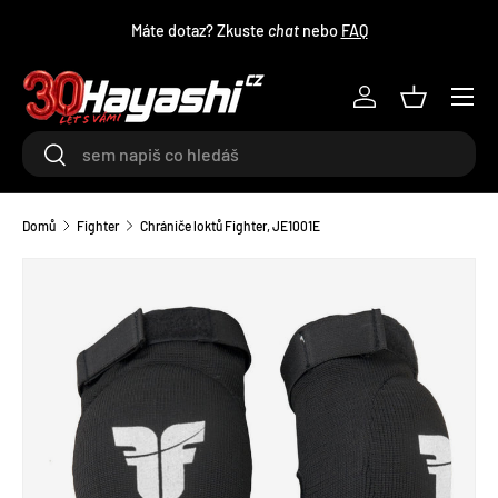
Máte dotaz? Zkuste
chat
nebo
FAQ
PŘEJÍT NA OBSAH
Menu
Log in
Košík
Hledat
Hledat
Domů
Fighter
Chrániče loktů Fighter, JE1001E
TRANSLATION MISSING: CS.ACCESSIBILITY.SKIP_TO_PRODU