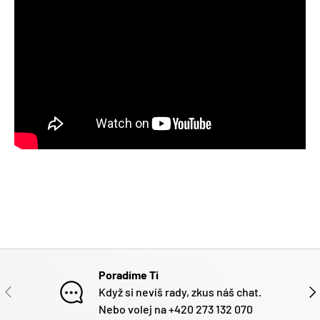
Poradíme Ti
PŘEDCHOZÍ
DAL
Když si nevíš rady, zkus náš chat.
Nebo volej na +420 273 132 070