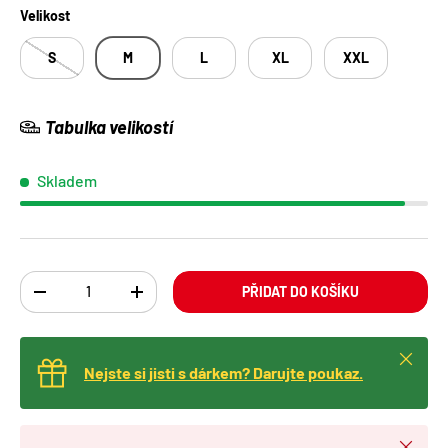
Velikost
S
M
L
XL
XXL
Tabulka velikostí
Skladem
Ks
PŘIDAT DO KOŠÍKU
TRANSLATION MISSING: CS.CART.ITEMS.DECREASE_QUANTITY
TRANSLATION MISSING: CS.CART.ITEMS.INCREA
Zavřít
Nejste si jisti s dárkem? Darujte poukaz.
Zavřít