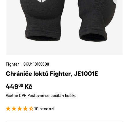
Fighter
|
SKU:
10166008
Chrániče loktů Fighter, JE1001E
Běžná cena
449
Kč
00
Včetně DPH Poštovné se počítá v košíku
10 recenzí