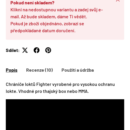
Pokud není skladem?
Klikni na nedostupnou variantu a zadej svůj e-
mail. Až bude skladem, dáme Ti vědět.
Pokud je zboží objednáno, zobrazí se
předpokládané datum doručení.
Sdílet:
Popis
Recenze (10)
Použití a údržba
Chrániče loktů Fighter vyrobené pro vysokou ochranu
lokte. Vhodné pro thajský box nebo MMA.