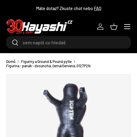
Máte dotaz? Zkuste
chat
nebo
FAQ
PŘEJÍT NA OBSAH
Menu
Log in
Košík
Hledat
Hledat
Domů
Figuríny a Ground & Pound pytle
Figurína - panák - dvounohá, černá/červená, 0127P2N
TRANSLATION MISSING: CS.ACCESSIBILITY.SKIP_TO_PRODU