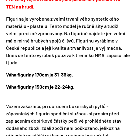
TEN na hrudi.
Figurína je vyrobena z velmi trvanlivého syntetického
materiálu - plastelu. Tento model je ručně šitý a tudíž
velmi precizně zpracovaný. Na figuríně najdete jen velmi
málo mírně hrubých spojů či švů. Figurínu vyrábíme v
České republice a její kvalita a trvanlivost je výjimečná.
Dnes se tento výrobek používá k tréninku MMA, zápasu, ale
i juda.
Váha figuríny 170cm je 31-33kg.
Váha figuríny 150cm je 22-24kg.
Vážení zákazníci, při doručení boxerských pytlů -
zápasnických figurín spediční službou, si prosím před
zaplacením dobírkové částky pečlivě prohlédněte stav
dodaného zboží, zdali zboží není poškozeno, jelikož na
případné pozdější reklamace nebude brán zřetel,