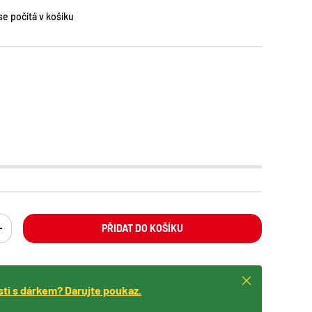
e počítá v košíku
PŘIDAT DO KOŠÍKU
ING: CS.CART.ITEMS.DECREASE_QUANTITY
TRANSLATION MISSING: CS.CART.ITEMS.INCREASE_QUANTITY
Zavřít
isti s dárkem? Darujte poukaz.