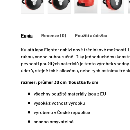
Zobraz obrázek 1 v galerii
Zobraz obrázek 2 v galerii
Zobraz obrázek 
Popis
Recenze (0)
Použití a údržba
Kulatá lapa Fighter nabízí nové tréninkové možnosti. 
rukou, anebo oubouručně. Díky jednoduchému konstru
pevnosti použitých nateriálů je tento výrobek vhodný
úderů, stejně tak k silovému, nebo rychlostnímu tréni
rozměr: průměr 30 cm, tloušťka 15 cm
všechny použité materiály jsou z EU
vysoká životnost výrobku
vyrobeno v České republice
snadno omyvatelná