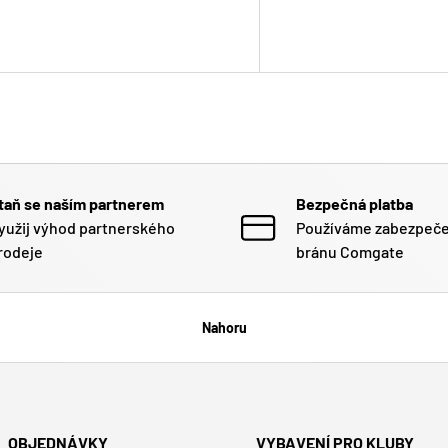
taň se naším partnerem
Bezpečná platba
yužij výhod partnerského
Používáme zabezpeč
rodeje
bránu Comgate
Nahoru
OBJEDNÁVKY
VYBAVENÍ PRO KLUBY