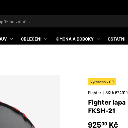
t
BUV
OBLEČENÍ
KIMONA A DOBOKY
OSTATNÍ
Vyrobeno v ČR
O_PRODUCT_INFO
Fighter
|
SKU:
624010
Fighter lapa
FKSH-21
Běžná cena
925
Kč
00