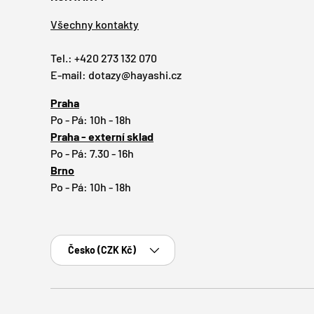
Všechny kontakty
Tel.: +420 273 132 070
E-mail: dotazy@hayashi.cz
Praha
Po - Pá: 10h - 18h
Praha - externí sklad
Po - Pá: 7.30 - 16h
Brno
Po - Pá: 10h - 18h
Země
Česko (CZK Kč)