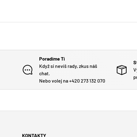
Poradíme Ti
S
Když si nevíš rady, zkus náš
V
chat.
p
Nebo volej na +420 273 132 070
KONTAKTY