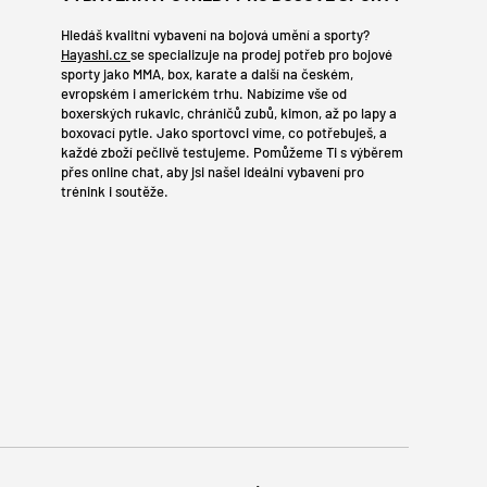
Hledáš kvalitní vybavení na bojová umění a sporty?
Hayashi.cz
se specializuje na prodej potřeb pro bojové
sporty jako MMA, box, karate a další na českém,
evropském i americkém trhu. Nabízíme vše od
boxerských rukavic, chráničů zubů, kimon, až po lapy a
boxovací pytle. Jako sportovci víme, co potřebuješ, a
každé zboží pečlivě testujeme. Pomůžeme Ti s výběrem
přes online chat, aby jsi našel ideální vybavení pro
trénink i soutěže.