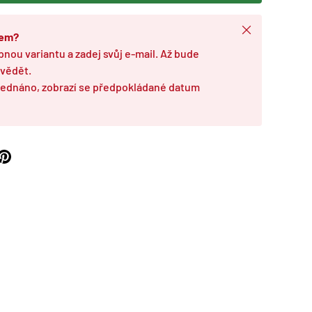
Zavřít
dem?
pnou variantu a zadej svůj e-mail. Až bude
 vědět.
bjednáno, zobrazí se předpokládané datum