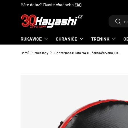
Máte dotaz? Zkuste
chat
nebo
FAQ
PŘEJÍT NA OBSAH
Hledat
Hleda
RUKAVICE
CHRÁNIČE
TRÉNINK
O
Domů
Malé lapy
Fighter lapa kulatá MAXI - černá/červená, FKSH-21
TRANSLATION MISSING: CS.ACCESSIBILITY.SKIP_T