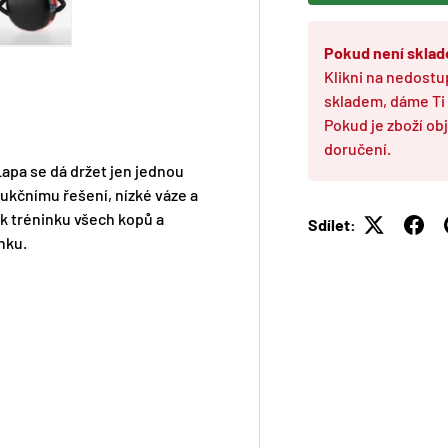
Pokud není skla
3 v galerii
Zobraz obrázek 4 v galerii
Zobraz obrázek 5 v galerii
Klikni na nedostu
skladem, dáme Ti
Pokud je zboží o
doručení.
Lapa se dá držet jen jednou
kčnímu řešení, nízké váze a
 k tréninku všech kopů a
Sdílet:
nku.