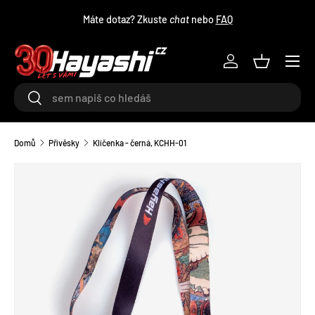
Máte dotaz? Zkuste
chat
nebo
FAQ
PŘEJÍT NA OBSAH
Menu
Log in
Košík
Hledat
Hledat
Domů
Přívěsky
Klíčenka - černá, KCHH-01
TRANSLATION MISSING: CS.ACCESSIBILITY.SKIP_TO_PRODU