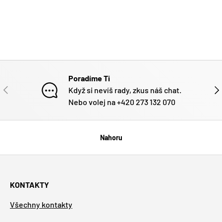
Poradíme Ti
PŘEDCHOZÍ
DAL
Když si nevíš rady, zkus náš chat.
Nebo volej na +420 273 132 070
Nahoru
KONTAKTY
Všechny kontakty