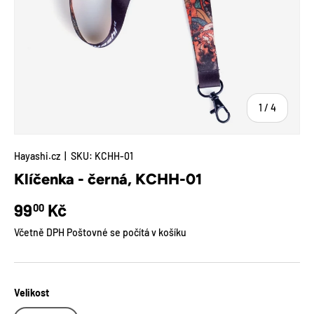
z
1
/
4
Hayashi.cz
|
SKU:
KCHH-01
Klíčenka - černá, KCHH-01
Běžná cena
99
Kč
00
Včetně DPH Poštovné se počítá v košíku
Velikost