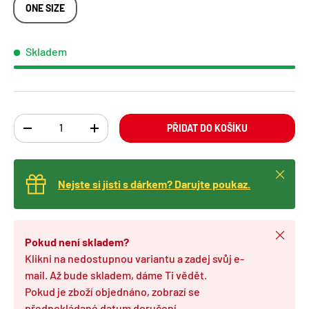
ONE SIZE
Skladem
Ks
PŘIDAT DO KOŠÍKU
TRANSLATION MISSING: CS.CART.ITEMS.DECREASE_QUANTITY
TRANSLATION MISSING: CS.CART.ITEMS.INCREA
Zavřít
Nejste si jisti s dárkem? Darujte poukaz.
Zavřít
Pokud není skladem?
Klikni na nedostupnou variantu a zadej svůj e-
mail. Až bude skladem, dáme Ti vědět.
Pokud je zboží objednáno, zobrazí se
předpokládané datum doručení.