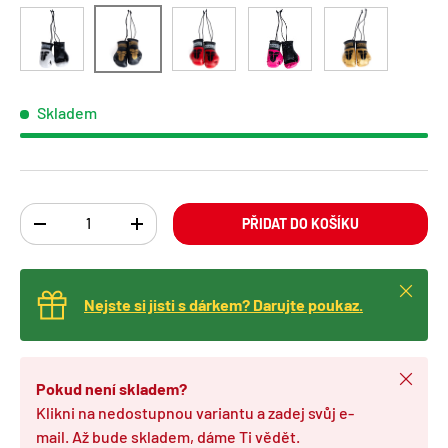
černá
bílá
červená
růžová
zlatá
Skladem
Ks
PŘIDAT DO KOŠÍKU
TRANSLATION MISSING: CS.CART.ITEMS.DECREASE_QUANTITY
TRANSLATION MISSING: CS.CART.ITEMS.INCREA
Zavřít
Nejste si jisti s dárkem? Darujte poukaz.
Zavřít
Pokud není skladem?
Klikni na nedostupnou variantu a zadej svůj e-
mail. Až bude skladem, dáme Ti vědět.