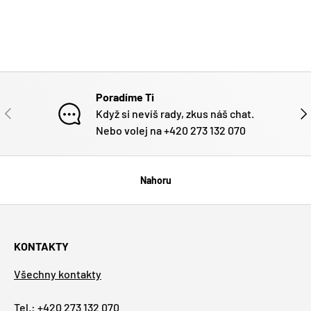
Poradíme Ti
PŘEDCHOZÍ
DAL
Když si nevíš rady, zkus náš chat.
Nebo volej na +420 273 132 070
Nahoru
KONTAKTY
Všechny kontakty
Tel.: +420 273 132 070