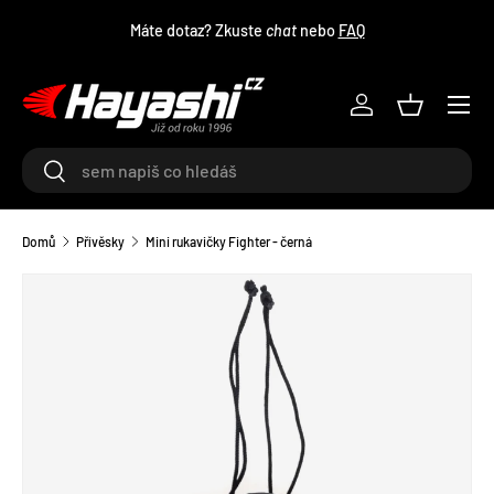
Máte dotaz? Zkuste
chat
nebo
FAQ
PŘEJÍT NA OBSAH
Menu
Log in
Košík
Hledat
Hledat
Domů
Přívěsky
Mini rukavičky Fighter - černá
TRANSLATION MISSING: CS.ACCESSIBILITY.SKIP_TO_PRODU