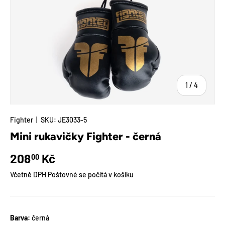
z
1
/
4
Fighter
|
SKU:
JE3033-5
Mini rukavičky Fighter - černá
Běžná cena
208
Kč
00
Včetně DPH Poštovné se počítá v košíku
Barva:
černá