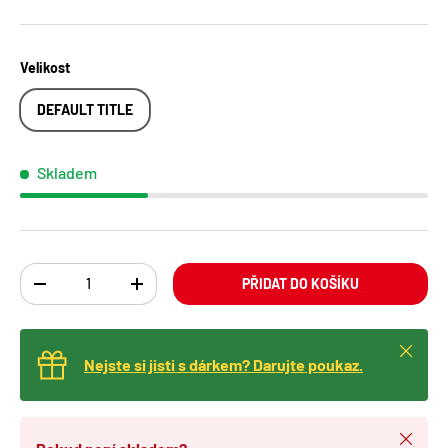
Velikost
DEFAULT TITLE
Skladem
Ks
PŘIDAT DO KOŠÍKU
TRANSLATION MISSING: CS.CART.ITEMS.DECREASE_QUANTITY
TRANSLATION MISSING: CS.CART.ITEMS.INCREA
Zavřít
Nejste si jisti s dárkem? Darujte poukaz.
Zavřít