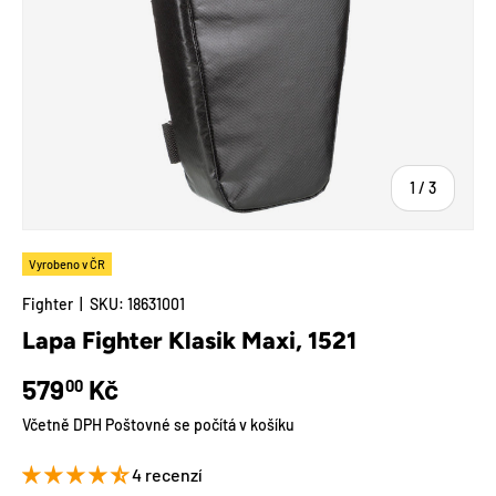
z
1
/
3
Vyrobeno v ČR
Fighter
|
SKU:
18631001
Lapa Fighter Klasik Maxi, 1521
Běžná cena
579
Kč
00
Včetně DPH Poštovné se počítá v košíku
4 recenzí