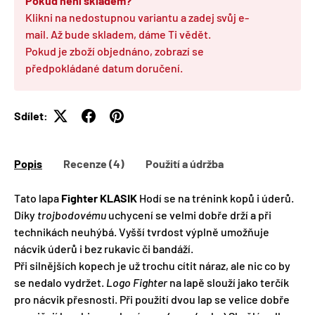
Pokud není skladem?
Klikni na nedostupnou variantu a zadej svůj e-
mail. Až bude skladem, dáme Ti vědět.
Pokud je zboží objednáno, zobrazí se
předpokládané datum doručení.
Sdílet:
Popis
Recenze (4)
Použití a údržba
Tato lapa
Fighter KLASIK
Hodí se na trénink kopů i úderů.
Díky
trojbodovému
uchycení se velmi dobře drží a při
technikách neuhýbá. Vyšší tvrdost výplně umožňuje
nácvik úderů i bez rukavic či bandáží.
Při silnějších kopech je už trochu cítit náraz, ale nic co by
se nedalo vydržet.
Logo Fighter
na lapě slouží jako terčík
pro nácvik přesnosti. Při použití dvou lap se velice dobře