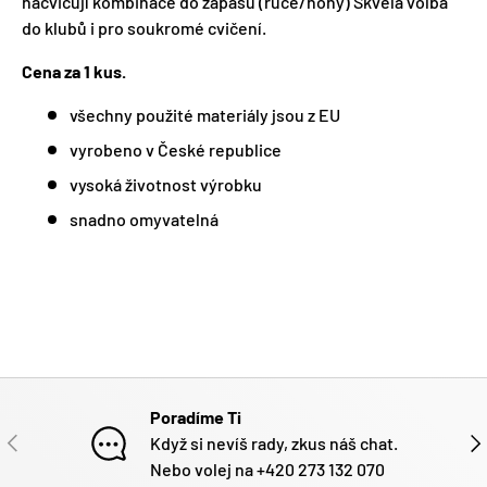
nacvičují kombinace do zápasu (ruce/nohy) Skvělá volba
do klubů i pro soukromé cvičení.
Cena za 1 kus.
všechny použité materiály jsou z EU
vyrobeno v České republice
vysoká životnost výrobku
snadno omyvatelná
Poradíme Ti
PŘEDCHOZÍ
DAL
Když si nevíš rady, zkus náš chat.
Nebo volej na +420 273 132 070