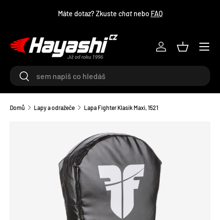
Máte dotaz? Zkuste
chat
nebo
FAQ
PŘEJÍT NA OBSAH
Menu
Log in
Košík
Hledat
Hledat
Domů
Lapy a odražeče
Lapa Fighter Klasik Maxi, 1521
TRANSLATION MISSING: CS.ACCESSIBILITY.SKIP_TO_PRODU