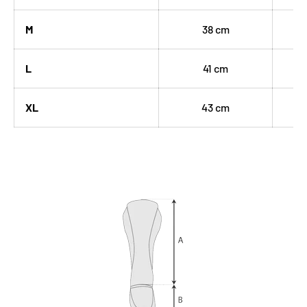
M
38 cm
L
41 cm
XL
43 cm