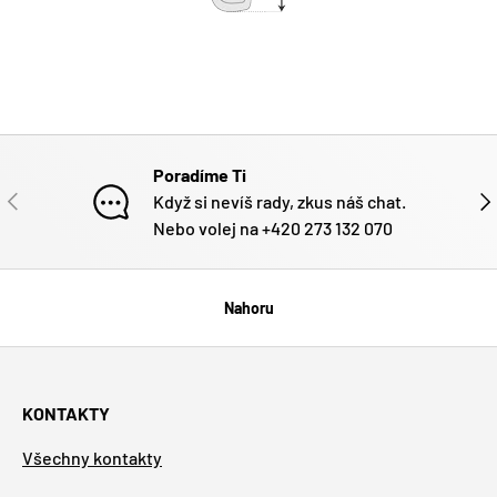
Poradíme Ti
PŘEDCHOZÍ
DAL
Když si nevíš rady, zkus náš chat.
Nebo volej na +420 273 132 070
Nahoru
KONTAKTY
Všechny kontakty