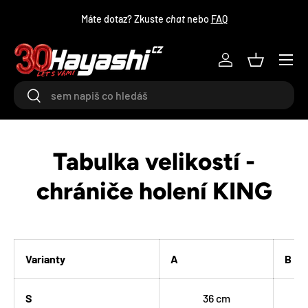
Máte dotaz? Zkuste
chat
nebo
FAQ
PŘEJÍT NA OBSAH
Menu
Log in
Košík
Hledat
Hledat
Tabulka velikostí -
chrániče holení KING
Varianty
A
B
S
36 cm