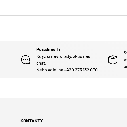
Poradíme Ti
S
Když si nevíš rady, zkus náš
V
chat.
p
Nebo volej na +420 273 132 070
KONTAKTY