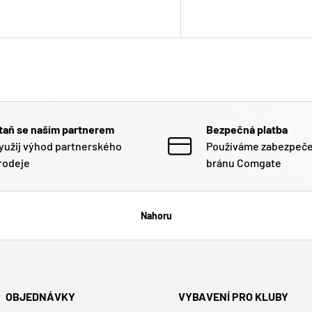
taň se naším partnerem
Bezpečná platba
yužij výhod partnerského
Používáme zabezpeč
rodeje
bránu Comgate
Nahoru
OBJEDNÁVKY
VYBAVENÍ PRO KLUBY