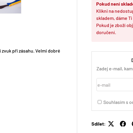
Pokud není skla
Klikni na nedostu
3 v galerii
Zobraz obrázek 4 v galerii
Zobraz obrázek 5 v galerii
skladem, dáme Ti
Pokud je zboží o
doručení.
í zvuk při zásahu. Velmi dobré
Zadej e-mail, ka
e-mail
Souhlasím s o
Sdílet: