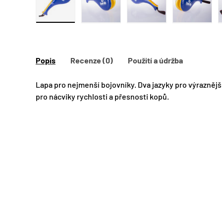
Zobraz obrázek 1 v galerii
Zobraz obrázek 2 v galerii
Zobraz obrázek 
Popis
Recenze (0)
Použití a údržba
Lapa pro nejmenší bojovníky. Dva jazyky pro výraznějš
pro nácviky rychlosti a přesnosti kopů.