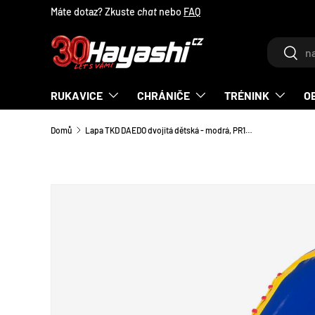
Máte dotaz? Zkuste
chat
nebo
FAQ
PŘEJÍT NA OBSAH
Hledat
Hleda
RUKAVICE
CHRÁNIČE
TRÉNINK
O
Domů
Lapa TKD DAEDO dvojitá dětská - modrá, PR1613BLU
TRANSLATION MISSING: CS.ACCESSIBILITY.SKIP_T