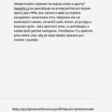
Hledáš kvalitní vybavení na bojová umění a sporty?
Hayashi.cz
se specializuje na prodej potřeb pro bojové
sporty jako MMA, box, karate a další na českém,
evropském i americkém trhu. Nabízíme vše od
boxerských rukavic, chráničů zubů, kimon, až po lapy a
boxovací pytle. Jako sportovci víme, co potřebuješ, a
každé zboží pečlivě testujeme. Pomůžeme Ti s výběrem
přes online chat, aby jsi našel ideální vybavení pro
trénink i soutěže.
Rady a tipy
Zajímavosti
Slovník pojmů
Přidej se k nám
Downloads