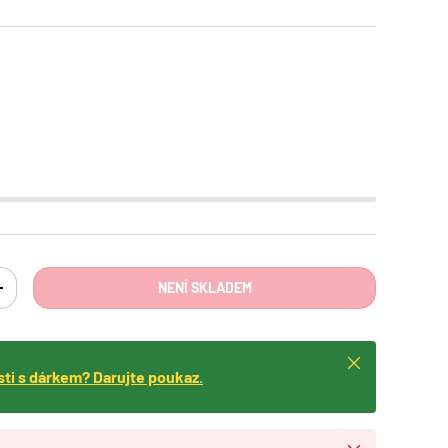
NENÍ SKLADEM
ING: CS.CART.ITEMS.DECREASE_QUANTITY
TRANSLATION MISSING: CS.CART.ITEMS.INCREASE_QUANTITY
Zavřít
isti s dárkem? Darujte poukaz.