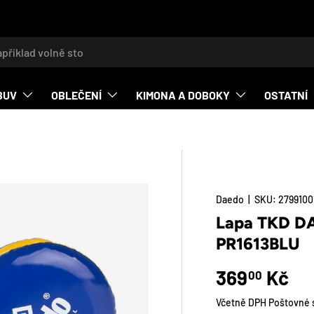
t
BUV
OBLEČENÍ
KIMONA A DOBOKY
OSTATNÍ
Daedo
|
SKU:
2799100
O_PRODUCT_INFO
Lapa TKD DA
PR1613BLU
Běžná cena
369
Kč
00
Včetně DPH Poštovné s