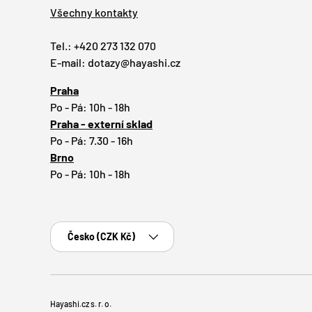
Všechny kontakty
Tel.: +420 273 132 070
E-mail: dotazy@hayashi.cz
Praha
Po - Pá: 10h - 18h
Praha - externí sklad
Po - Pá: 7.30 - 16h
Brno
Po - Pá: 10h - 18h
Země
Česko (CZK Kč)
Hayashi.cz s. r. o.