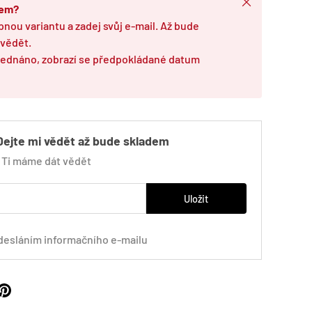
Zavřít
dem?
pnou variantu a zadej svůj e-mail. Až bude
 vědět.
bjednáno, zobrazí se předpokládané datum
Dejte mi vědět až bude skladem
m Ti máme dát vědět
Uložit
desláním informačního e-mailu