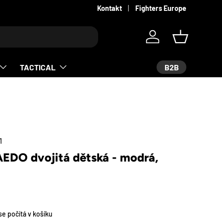
Kontakt
Fighters Europe
Log in
Košík
B2B
TACTICAL
1
EDO dvojitá dětská - modrá,
e počítá v košíku