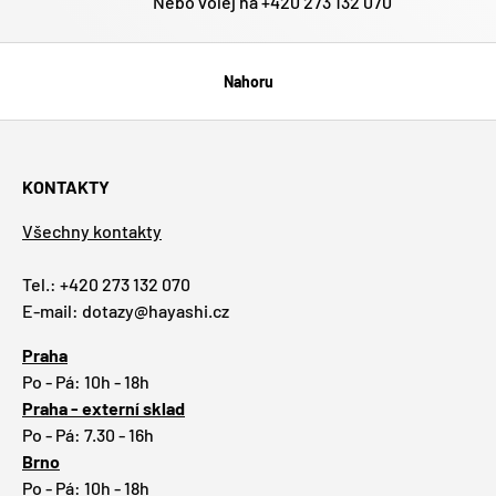
Nebo volej na +420 273 132 070
Nahoru
KONTAKTY
Všechny kontakty
Tel.: +420 273 132 070
E-mail: dotazy@hayashi.cz
Praha
Po - Pá: 10h - 18h
Praha - externí sklad
Po - Pá: 7.30 - 16h
Brno
Po - Pá: 10h - 18h