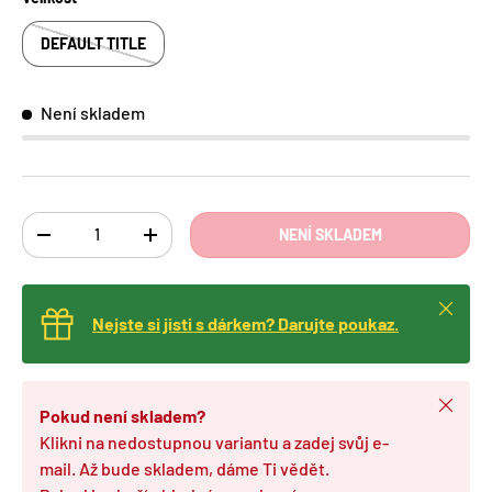
DEFAULT TITLE
Není skladem
Ks
NENÍ SKLADEM
TRANSLATION MISSING: CS.CART.ITEMS.DECREASE_QUANTITY
TRANSLATION MISSING: CS.CART.ITEMS.INCREA
Zavřít
Nejste si jisti s dárkem? Darujte poukaz.
Zavřít
Pokud není skladem?
Klikni na nedostupnou variantu a zadej svůj e-
mail. Až bude skladem, dáme Ti vědět.