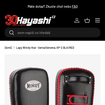
Máte dotaz? Zkuste
chat
nebo
FAQ
PŘEJÍT NA OBSAH
Menu
Log in
Košík
Hledat
Hledat
Domů
Lapy Windy thai - černá/červená, KP-2 BLK/RED
TRANSLATION MISSING: CS.ACCESSIBILITY.SKIP_TO_PRODU