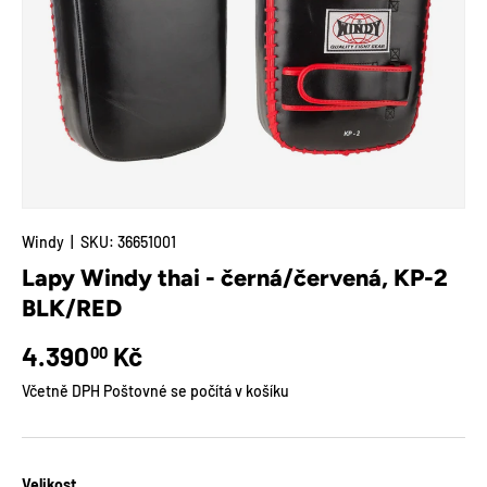
Windy
|
SKU:
36651001
Lapy Windy thai - černá/červená, KP-2
BLK/RED
Běžná cena
4.390
Kč
00
Včetně DPH Poštovné se počítá v košíku
Velikost