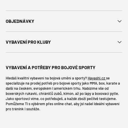
OBJEDNÁVKY
VYBAVENÍ PRO KLUBY
VYBAVENÍ A POTŘEBY PRO BOJOVÉ SPORTY
Hledáš kvalitní vybavení na bojová umění a sporty?
Hayashi.cz
se
specializuje na prodej potřeb pro bojové sporty jako MMA, box, karate a
další na českém, evropském i americkém trhu. Nabízíme vše od
boxerských rukavic, chráničů zubů, kimon, až po lapy a boxovací pytle.
Jako sportovci víme, co potřebuješ, a každé zboží pečlivě testujeme.
Pomůžeme Ti s výběrem přes online chat, aby jsi našel ideální vybavení
pro trénink i soutěže.
Platební metody