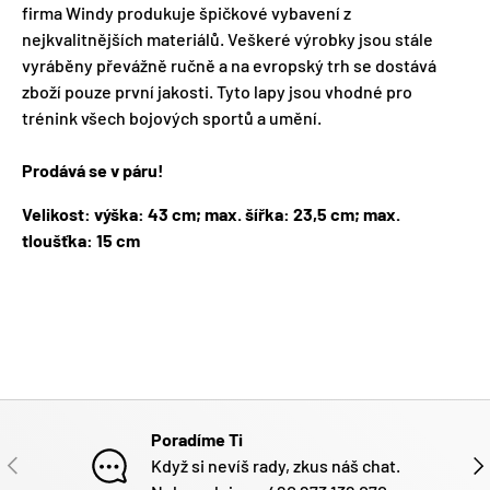
firma Windy produkuje špičkové vybavení z
nejkvalitnějších materiálů. Veškeré výrobky jsou stále
vyráběny převážně ručně a na evropský trh se dostává
zboží pouze první jakosti. Tyto lapy jsou vhodné pro
trénink všech bojových sportů a umění.
Prodává se v páru!
Velikost: výška: 43
cm; max. šířka: 23,5 cm; max.
tloušťka: 15
cm
Poradíme Ti
PŘEDCHOZÍ
DAL
Když si nevíš rady, zkus náš chat.