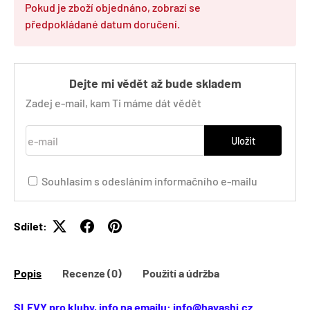
Pokud je zboží objednáno, zobrazí se
předpokládané datum doručení.
Dejte mi vědět až bude skladem
Zadej e-mail, kam Ti máme dát vědět
e-mail
Uložit
Souhlasím s odesláním informačního e-mailu
Sdílet:
Popis
Recenze (0)
Použití a údržba
SLEVY pro kluby, info na emailu: info@hayashi.cz