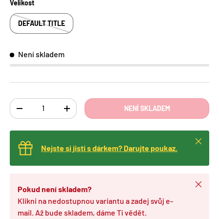
Velikost
DEFAULT TITLE
Není skladem
Ks
NENÍ SKLADEM
TRANSLATION MISSING: CS.CART.ITEMS.DECREASE_QUANTITY
TRANSLATION MISSING: CS.CART.ITEMS.INCREA
Zavřít
Nejste si jisti s dárkem? Darujte poukaz.
Zavřít
Pokud není skladem?
Klikni na nedostupnou variantu a zadej svůj e-
mail. Až bude skladem, dáme Ti vědět.