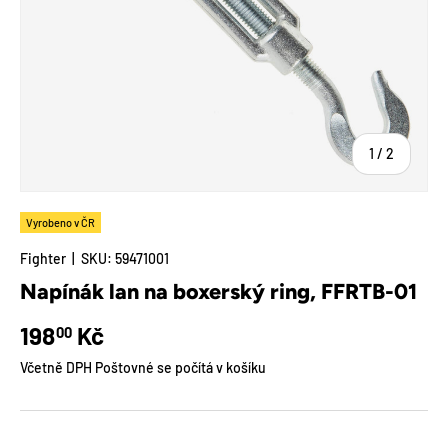
z
1
/
2
Vyrobeno v ČR
Fighter
|
SKU:
59471001
Napínák lan na boxerský ring, FFRTB-01
Běžná cena
198
Kč
00
Včetně DPH Poštovné se počítá v košíku