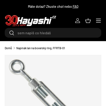
Máte dotaz? Zkuste
chat
nebo
FAQ
PŘEJÍT NA OBSAH
Menu
Log in
Košík
Hledat
Hledat
Domů
Napínák lan na boxerský ring, FFRTB-01
TRANSLATION MISSING: CS.ACCESSIBILITY.SKIP_TO_PRODU