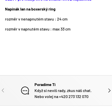
Napínák lan na boxerský ring
rozměr v nenapnutém stavu : 24 cm
rozměr v napnutém stavu : max 33 cm
Poradíme Ti
PŘEDCHOZÍ
DAL
Když si nevíš rady, zkus náš chat.
Nebo volej na +420 273 132 070