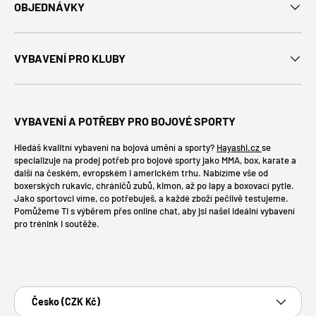
OBJEDNÁVKY
VYBAVENÍ PRO KLUBY
VYBAVENÍ A POTŘEBY PRO BOJOVÉ SPORTY
Hledáš kvalitní vybavení na bojová umění a sporty?
Hayashi.cz
se
specializuje na prodej potřeb pro bojové sporty jako MMA, box, karate a
další na českém, evropském i americkém trhu. Nabízíme vše od
boxerských rukavic, chráničů zubů, kimon, až po lapy a boxovací pytle.
Jako sportovci víme, co potřebuješ, a každé zboží pečlivě testujeme.
Pomůžeme Ti s výběrem přes online chat, aby jsi našel ideální vybavení
pro trénink i soutěže.
Platební metody
Země
Česko (CZK Kč)