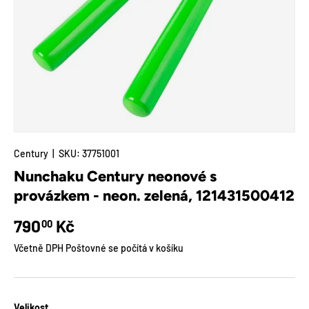
Century
|
SKU:
37751001
Nunchaku Century neonové s
provázkem - neon. zelená, 121431500412
Běžná cena
790
Kč
00
Včetně DPH Poštovné se počítá v košíku
Velikost