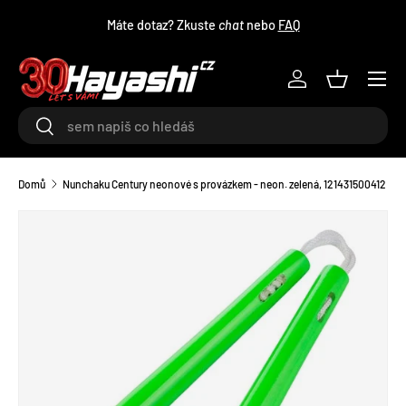
Máte dotaz? Zkuste
chat
nebo
FAQ
PŘEJÍT NA OBSAH
Menu
Log in
Košík
Hledat
Hledat
Domů
Nunchaku Century neonové s provázkem - neon. zelená, 121431500412
TRANSLATION MISSING: CS.ACCESSIBILITY.SKIP_TO_PRODU