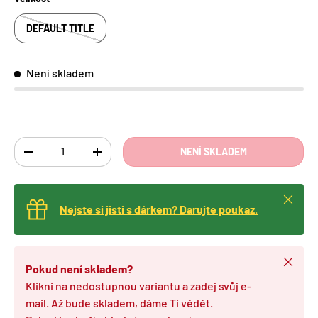
DEFAULT TITLE
Není skladem
Ks
NENÍ SKLADEM
TRANSLATION MISSING: CS.CART.ITEMS.DECREASE_QUANTITY
TRANSLATION MISSING: CS.CART.ITEMS.INCREA
Zavřít
Nejste si jisti s dárkem? Darujte poukaz.
Zavřít
Pokud není skladem?
Klikni na nedostupnou variantu a zadej svůj e-
mail. Až bude skladem, dáme Ti vědět.