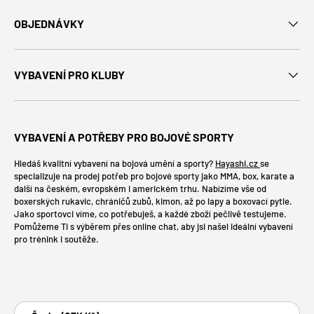
OBJEDNÁVKY
VYBAVENÍ PRO KLUBY
VYBAVENÍ A POTŘEBY PRO BOJOVÉ SPORTY
Hledáš kvalitní vybavení na bojová umění a sporty?
Hayashi.cz
se
specializuje na prodej potřeb pro bojové sporty jako MMA, box, karate a
další na českém, evropském i americkém trhu. Nabízíme vše od
boxerských rukavic, chráničů zubů, kimon, až po lapy a boxovací pytle.
Jako sportovci víme, co potřebuješ, a každé zboží pečlivě testujeme.
Pomůžeme Ti s výběrem přes online chat, aby jsi našel ideální vybavení
pro trénink i soutěže.
Platební metody
Země