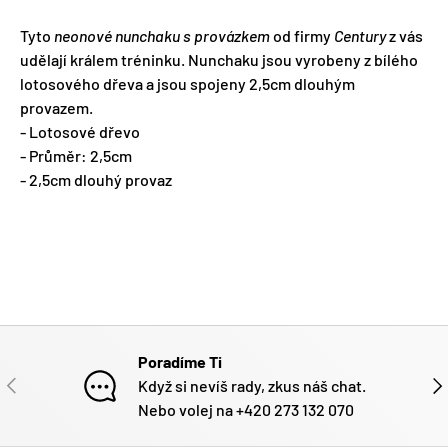
Tyto
neonové nunchaku s provázkem
od firmy
Century
z vás
udělají králem tréninku. Nunchaku jsou vyrobeny z bílého
lotosového dřeva a jsou spojeny 2,5cm dlouhým
provazem.
- Lotosové dřevo
- Průměr: 2,5cm
- 2,5cm dlouhý provaz
Poradíme Ti
PŘEDCHOZÍ
DAL
Když si nevíš rady, zkus náš chat.
Nebo volej na +420 273 132 070