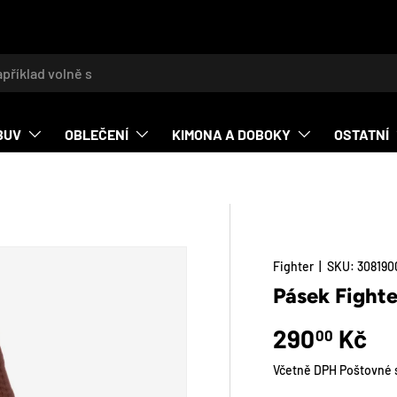
t
BUV
OBLEČENÍ
KIMONA A DOBOKY
OSTATNÍ
Fighter
|
SKU:
308190
O_PRODUCT_INFO
Pásek Fighte
Běžná cena
290
Kč
00
Včetně DPH Poštovné s