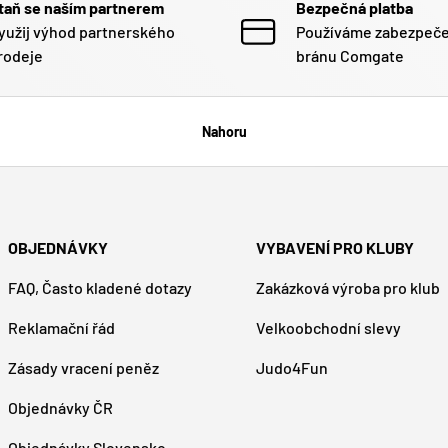
taň se naším partnerem
Bezpečná platba
yužij výhod partnerského
Používáme zabezpeč
rodeje
bránu Comgate
Nahoru
OBJEDNÁVKY
VYBAVENÍ PRO KLUBY
FAQ, Často kladené dotazy
Zakázková výroba pro klub
Reklamační řád
Velkoobchodní slevy
Zásady vracení peněz
Judo4Fun
Objednávky ČR
Objednávky Slovensko