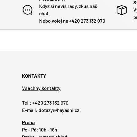
S
Když si nevíš rady, zkus náš
V
chat.
p
Nebo volej na +420 273 132 070
KONTAKTY
Všechny kontakty
Tel.: +420 273 132 070
E-mail: dotazy@hayashi.cz
Praha
Po - Pá: 10h - 18h
Praha - externí sklad