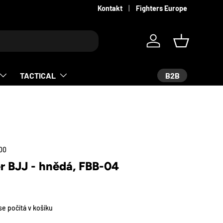
Kontakt
Fighters Europe
Log in
Košík
B2B
TACTICAL
00
r BJJ - hnědá, FBB-04
e počítá v košíku