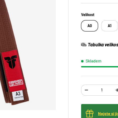
Velikost
A0
A1
Tabulka velikos
Skladem
Ks
TRANSLATION MISS
Nejste si j