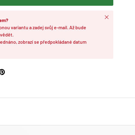
Zavřít
dem?
pnou variantu a zadej svůj e-mail. Až bude
 vědět.
bjednáno, zobrazí se předpokládané datum