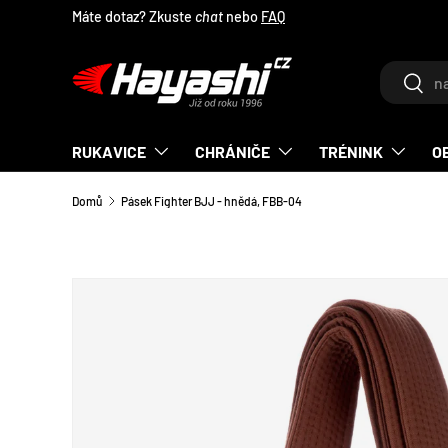
Máte dotaz? Zkuste
chat
nebo
FAQ
PŘEJÍT NA OBSAH
Hledat
Hleda
RUKAVICE
CHRÁNIČE
TRÉNINK
O
Domů
Pásek Fighter BJJ - hnědá, FBB-04
TRANSLATION MISSING: CS.ACCESSIBILITY.SKIP_T