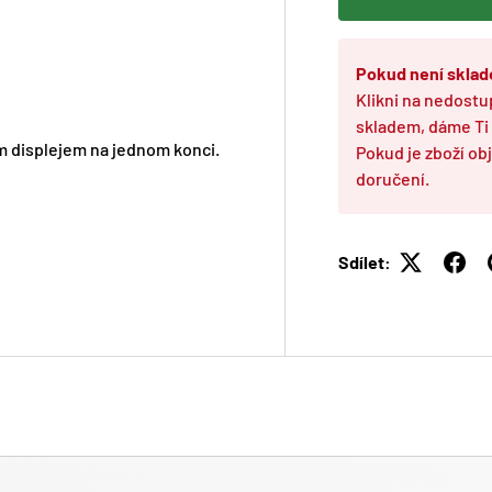
Pokud není skla
Klikni na nedostu
skladem, dáme Ti
ým displejem na jednom konci.
Pokud je zboží o
doručení.
Sdílet: