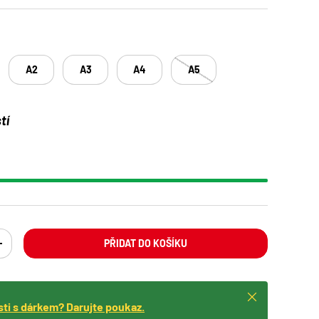
A2
A3
A4
A5
tí
PŘIDAT DO KOŠÍKU
ING: CS.CART.ITEMS.DECREASE_QUANTITY
TRANSLATION MISSING: CS.CART.ITEMS.INCREASE_QUANTITY
Zavřít
isti s dárkem? Darujte poukaz.