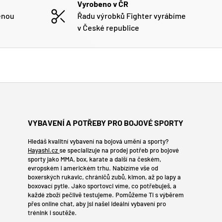
Vyrobeno v ČR
enou
Řadu výrobků Fighter vyrábíme
v České republice
VYBAVENÍ A POTŘEBY PRO BOJOVÉ SPORTY
Hledáš kvalitní vybavení na bojová umění a sporty?
Hayashi.cz
se specializuje na prodej potřeb pro bojové
sporty jako MMA, box, karate a další na českém,
evropském i americkém trhu. Nabízíme vše od
boxerských rukavic, chráničů zubů, kimon, až po lapy a
boxovací pytle. Jako sportovci víme, co potřebuješ, a
každé zboží pečlivě testujeme. Pomůžeme Ti s výběrem
přes online chat, aby jsi našel ideální vybavení pro
trénink i soutěže.