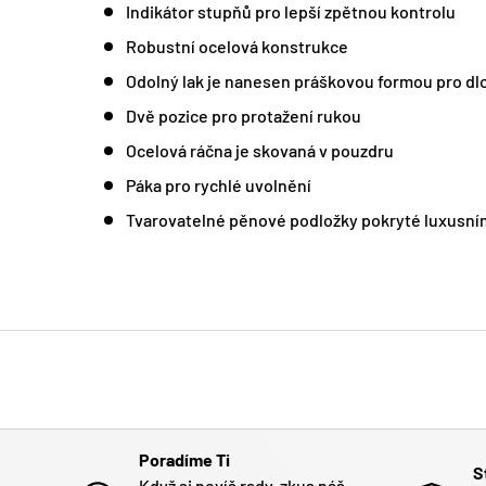
Indikátor stupňů pro lepší zpětnou kontrolu
Robustní ocelová konstrukce
Odolný lak je nanesen práškovou formou pro d
Dvě pozice pro protažení rukou
Ocelová ráčna je skovaná v pouzdru
Páka pro rychlé uvolnění
Tvarovatelné pěnové podložky pokryté luxusn
Poradíme Ti
S
Když si nevíš rady, zkus náš