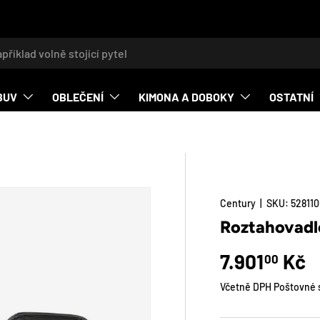
t
BUV
OBLEČENÍ
KIMONA A DOBOKY
OSTATNÍ
Century
|
SKU:
528110
O_PRODUCT_INFO
Roztahovad
Běžná cena
7.901
Kč
00
Včetně DPH Poštovné s