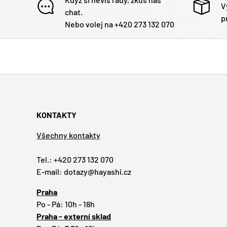
V
chat.
p
Nebo volej na +420 273 132 070
KONTAKTY
Všechny kontakty
Tel.: +420 273 132 070
E-mail: dotazy@hayashi.cz
Praha
Po - Pá: 10h - 18h
Praha - externí sklad