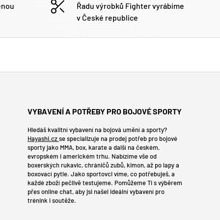
enou
Řadu výrobků Fighter vyrábíme
v České republice
VYBAVENÍ A POTŘEBY PRO BOJOVÉ SPORTY
Hledáš kvalitní vybavení na bojová umění a sporty?
Hayashi.cz
se specializuje na prodej potřeb pro bojové
sporty jako MMA, box, karate a další na českém,
evropském i americkém trhu. Nabízíme vše od
boxerských rukavic, chráničů zubů, kimon, až po lapy a
boxovací pytle. Jako sportovci víme, co potřebuješ, a
každé zboží pečlivě testujeme. Pomůžeme Ti s výběrem
přes online chat, aby jsi našel ideální vybavení pro
trénink i soutěže.