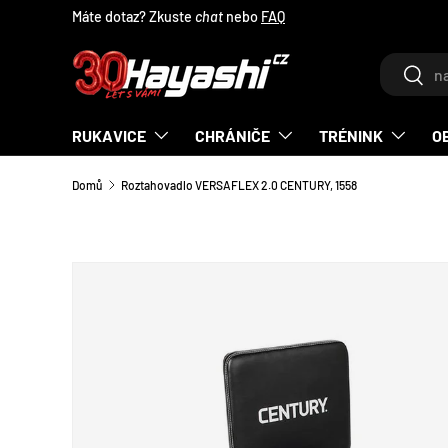
Máte dotaz? Zkuste
chat
nebo
FAQ
PŘEJÍT NA OBSAH
Hledat
Hleda
RUKAVICE
CHRÁNIČE
TRÉNINK
O
Domů
Roztahovadlo VERSAFLEX 2.0 CENTURY, 1558
TRANSLATION MISSING: CS.ACCESSIBILITY.SKIP_T