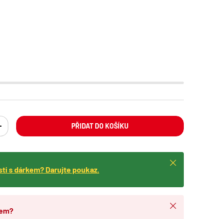
PŘIDAT DO KOŠÍKU
ING: CS.CART.ITEMS.DECREASE_QUANTITY
TRANSLATION MISSING: CS.CART.ITEMS.INCREASE_QUANTITY
Zavřít
isti s dárkem? Darujte poukaz.
Zavřít
dem?