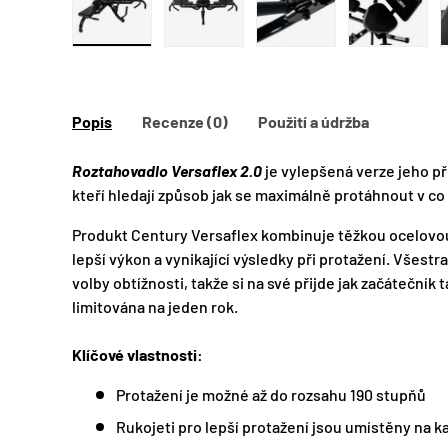
Zobraz obrázek 1 v galerii
Zobraz obrázek 2 v galerii
Zobraz obrázek 
Popis
Recenze (0)
Použití a údržba
Roztahovadlo Versaflex 2.0
je vylepšená verze jeho př
kteří hledají způsob jak se maximálně protáhnout v c
Produkt Century Versaflex kombinuje těžkou ocelovou
lepší výkon a vynikající výsledky při protažení. Všest
volby obtížnosti, takže si na své přijde jak začátečník 
limitována na jeden rok.
Klíčové vlastnosti:
Protažení je možné až do rozsahu 190 stupňů
Rukojeti pro lepší protažení jsou umístěny na k