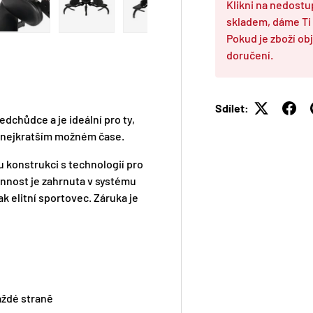
Klikni na nedostu
skladem, dáme Ti
3 v galerii
Zobraz obrázek 4 v galerii
Zobraz obrázek 5 v galerii
Zobraz obrázek 6 v galerii
Zobraz obrázek 7 v galerii
Zobraz ob
Pokud je zboží o
doručení.
Sdílet:
edchůdce a je ideální pro ty,
o nejkratším možném čase.
 konstrukci s technologií pro
rannost je zahrnuta v systému
tak elitní sportovec. Záruka je
aždé straně