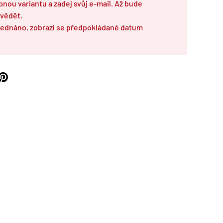
pnou variantu a zadej svůj e-mail. Až bude
 vědět.
rázek 8 v galerii
Zobraz obrázek 9 v galerii
bjednáno, zobrazí se předpokládané datum