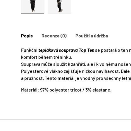
Zobraz obrázek 1 v galerii
Zobraz obrázek 2 v galerii
Popis
Recenze (0)
Použití a údržba
Funkční
tepláková souprava Top Ten
se postará o ten 
komfort během tréninku.
Souprava může sloužit k zahřátí, ale i k volnému nošení
Polyesterové vlákno zajišťuje nízkou navlhavost. Dále 
a pružnost. Tento materiál je vhodný pro všechny letní
Materiál: 97% polyester tricot / 3% elastane.