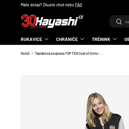
Máte dotaz? Zkuste
chat
nebo
FAQ
PŘEJÍT NA OBSAH
Hledat
Hleda
RUKAVICE
CHRÁNIČE
TRÉNINK
O
Domů
Tepláková souprava TOP TEN Coat of Arms - černá/šedá, 7727-91
TRANSLATION MISSING: CS.ACCESSIBILITY.SKIP_T