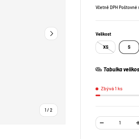
Včetně DPH Poštovné s
DALŠÍ
Velikost
XS
S
Tabulka velikos
Zbývá 1 ks
z
1
/
2
Ks
TRANSLATION MISS