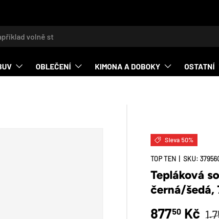
t
BUV
OBLEČENÍ
KIMONA A DOBOKY
OSTATNÍ
Sleva 50%
O_PRODUCT_INFO
TOP TEN
|
SKU:
37956
Tepláková s
černá/šedá,
Bě
Zlevněná c
877
Kč
50
1.