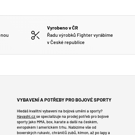
Vyrobeno v ČR
enou
Řadu výrobků Fighter vyrábíme
v České republice
VYBAVENÍ A POTŘEBY PRO BOJOVÉ SPORTY
Hledáš kvalitní vybavení na bojová umění a sporty?
Hayashi.cz
se specializuje na prodej potřeb pro bojové
sporty jako MMA, box, karate a další na českém,
evropském i americkém trhu. Nabízíme vše od
boxerských rukavic, chráničů zubů, kimon, až po lapy a