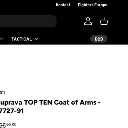
Kontakt
Fighters Europe
Log in
Košík
B2B
TACTICAL
007
ouprava TOP TEN Coat of Arms -
 7727-91
žná cena
ena
755
00 Kč