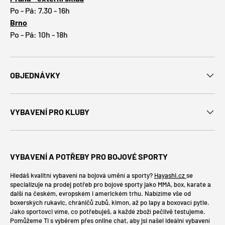
Po - Pá: 7.30 - 16h
Brno
Po - Pá: 10h - 18h
OBJEDNÁVKY
VYBAVENÍ PRO KLUBY
VYBAVENÍ A POTŘEBY PRO BOJOVÉ SPORTY
Hledáš kvalitní vybavení na bojová umění a sporty?
Hayashi.cz
se
specializuje na prodej potřeb pro bojové sporty jako MMA, box, karate a
další na českém, evropském i americkém trhu. Nabízíme vše od
boxerských rukavic, chráničů zubů, kimon, až po lapy a boxovací pytle.
Jako sportovci víme, co potřebuješ, a každé zboží pečlivě testujeme.
Pomůžeme Ti s výběrem přes online chat, aby jsi našel ideální vybavení