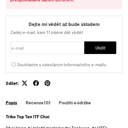
Dejte mi vědět až bude skladem
Zadej e-mail, kam Ti máme dát vědět
e-mail
Uložit
Souhlasím s odesláním informačního e-mailu
Sdílet:
Popis
Recenze (0)
Použití a údržba
Triko Top Ten ITF Choi
Choi Hong-hi založil mezinárodní Taekwon-do (ITF)