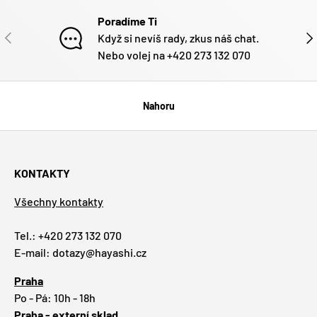
Poradíme Ti
PŘEDCHOZÍ
DAL
Když si nevíš rady, zkus náš chat.
Nebo volej na +420 273 132 070
Nahoru
KONTAKTY
Všechny kontakty
Tel.: +420 273 132 070
E-mail: dotazy@hayashi.cz
Praha
Po - Pá: 10h - 18h
Praha - externí sklad