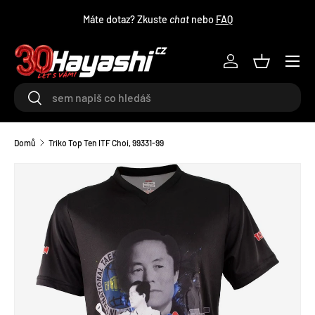
Máte dotaz? Zkuste
chat
nebo
FAQ
PŘEJÍT NA OBSAH
Menu
Log in
Košík
Hledat
Hledat
Domů
Triko Top Ten ITF Choi, 99331-99
TRANSLATION MISSING: CS.ACCESSIBILITY.SKIP_TO_PRODU