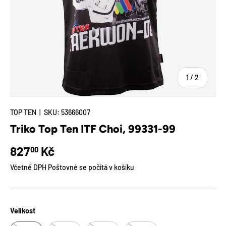
z
1
/
2
TOP TEN
|
SKU:
53666007
Triko Top Ten ITF Choi, 99331-99
Běžná cena
827
Kč
00
Včetně DPH Poštovné se počítá v košíku
Velikost