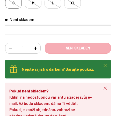
S
M
L
XL
Není skladem
Ks
NENÍ SKLADEM
TRANSLATION MISSING: CS.CART.ITEMS.DECREASE_QUANTITY
TRANSLATION MISSING: CS.CART.ITEMS.INCREA
Zavřít
Nejste si jisti s dárkem? Darujte poukaz.
Zavřít
Pokud není skladem?
Klikni na nedostupnou variantu a zadej svůj e-
mail. Až bude skladem, dáme Ti vědět.
Pokud je zboží objednáno, zobrazí se
předpokládané datum doručení.